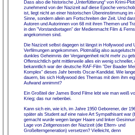
Dass also die historische „Unterfütterung“ von Krimi-Plot
zunehmend von der Nazizeit auf diese Epoche verscho
ist, liegt nicht an einer historischen Übereinstimmung im
Sinne, sondern allein am Fortschreiten der Zeit. Und dar
Autoren und Autorinnen von 68 mit ihren Themen und T
in den "Vorstandsetagen" der Medienmacht Film & Fern
angekommen sind.
Die Nazizeit selbst dagegen ist längst in Hollywood und
Verfilmungen angekommen. Plotmäßig also ausgelutscht
dunkles Geheimnis der Vergangenheit nicht mehr zu ge
Offensichtlich geht mittlerweile alles ein wenig schneller,
bekanntlich war der deutsche RAF-Film "Der Baader Me
Komplex" dieses Jahr bereits Oscar-Kandidat. Wie lange
dauern, bis sich Hollywood des Themas mit dem ihm ei
Aufwand annimmt?
Ein Großteil der James Bond Filme lebt wie man weiß v
Krieg; das nur nebenbei.
Kann sich ein, wie ich, im Jahre 1950 Geborener, der 19
später als Student auf eine naive Art Sympathisant war 
gemacht wurde wegen langer Haare und linker Gesinnung
Lage von Zeitgenossen der Nazizeit (die Eltern- und
Großelterngeneration) versetzen? Vielleicht, denn