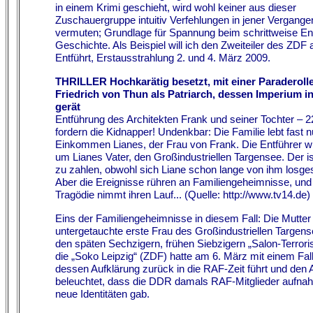
in einem Krimi geschieht, wird wohl keiner aus dieser
Zuschauergruppe intuitiv Verfehlungen in jener Vergange
vermuten; Grundlage für Spannung beim schrittweise Ent
Geschichte. Als Beispiel will ich den Zweiteiler des ZDF 
Entführt, Erstausstrahlung 2. und 4. März 2009.
THRILLER
Hochkarätig besetzt, mit einer Paraderolle
Friedrich von Thun als Patriarch, dessen Imperium 
gerät
Entführung des Architekten Frank und seiner Tochter – 2
fordern die Kidnapper! Undenkbar: Die Familie lebt fast 
Einkommen Lianes, der Frau von Frank. Die Entführer w
um Lianes Vater, den Großindustriellen Targensee. Der is
zu zahlen, obwohl sich Liane schon lange von ihm losges
Aber die Ereignisse rühren an Familiengeheimnisse, und
Tragödie nimmt ihren Lauf... (Quelle: http://www.tv14.de)
Eins der Familiengeheimnisse in diesem Fall: Die Mutter
untergetauchte erste Frau des Großindustriellen Targens
den späten Sechzigern, frühen Siebzigern „Salon-Terroris
die „Soko Leipzig“ (ZDF) hatte am 6. März mit einem Fall
dessen Aufklärung zurück in die RAF-Zeit führt und den 
beleuchtet, dass die DDR damals RAF-Mitglieder aufna
neue Identitäten gab.