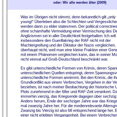
oder: Wir alle werden älter (2009)
Was im Übrigen nicht stimmt, denn bekanntlich gilt „only
young!“ Überleben also die Schlechten und Vergessliche
werden dann zu elder statesmen. Der political correctne
ohne schamhafte Vermeidung einer Vermischung des De
Anglizismen sei in aller Deutlichkeit festgehalten: Ich will
insbesondere den Guerillakrieg der RAF nicht mit der
Machtergreifung und der Diktatur der Nazis vergleichen.
überhaupt nicht, weil man eine kleine Fraktion einer Gene
mit einem Phänomen vergleichen kann, das in seiner Mon
nicht einmal auf Groß-Deutschland beschränkt war.
Es gibt unterschiedliche Formen von Krimis, deren Spa
unterschiedlichen Quellen entspringt, deren Spannungsv
unterschiedliche Formen annimmt. Bei den Krimis, die ih
Grundkonflikt aus einem Verbrechen, Vergehen in der V
beziehen, ist nach meiner Beobachtung der historische 
Plots zunehmend in der 68er und RAF-Zeit verankert. D
immerhin vierzig, das Kriegsende dagegen über sechzig 
Anders herum, Ende der sechziger Jahre war das Krieg
mal zwanzig Jahre her. Für die medienrelevante Altersg
Zwanzig bis Vierzig ist also 68 entsprechend lange her. 
einer nicht erlebten Vergangenheit. Bei einem Verbreche