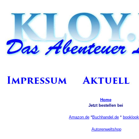
Home
Jetzt bestellen bei
Amazon.de
*
Buchhandel.de
*
booklook
Autorenweltshop