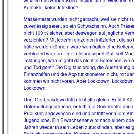
wirklich das Robert-Koch-Institut für die Weisheit: K
Kontakte, keine Infektion?
Massentests wurden nicht gemacht, weil sie nicht 1
zuverlässig seien, so ein Schwachsinn. Auch Präser
nicht 100 % sicher, aber deswegen auf jegliche Ver
verzichten? Mit jeder/m einzelnen Infizierten, die so i
hätte werden können, wäre womöglich eine Kettenr
verhindert worden. Der Leistungssport läuft seit Mon
Testungen, warum geht das nicht in Bereichen, wo
und Tod geht? Die Digitalisierung, die Auszahlung 
Finanzhilfen und die App funktionieren nicht, mit de
kommen wir nicht voran. Aber Lockdown, Lockdown
Lockdown.
Und: Der Lockdown trifft nicht alle gleich. Er trifft Kü
Unterhaltungsbranche, er trifft alle Gewerbetreibend
Publikum angewiesen sind und er trifft vor allem Ki
Jugendliche. Ein Erwachsener wird nach einem ode
Jahren wieder in sein Leben zurückfinden, aber es g
Entwicklungsstufen bei Kindern, die man nicht einfa