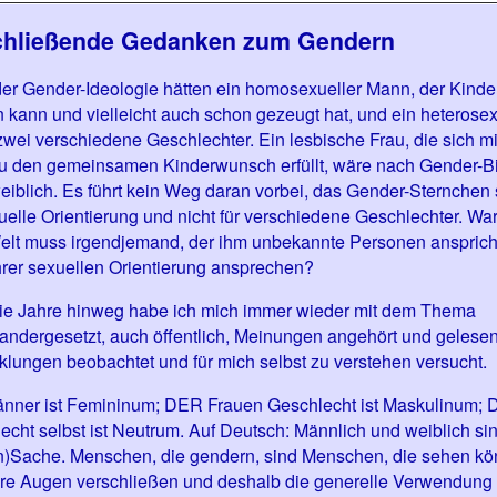
hließende Gedanken zum Gendern
er Gender-Ideologie hätten ein homosexueller Mann, der Kinde
 kann und vielleicht auch schon gezeugt hat, und ein heterosex
wei verschiedene Geschlechter. Ein lesbische Frau, die sich mit
u den gemeinsamen Kinderwunsch erfüllt, wäre nach Gender-B
weiblich. Es führt kein Weg daran vorbei, das Gender-Sternchen 
xuelle Orientierung und nicht für verschiedene Geschlechter. Wa
Welt muss irgendjemand, der ihm unbekannte Personen anspricht
hrer sexuellen Orientierung ansprechen?
ie Jahre hinweg habe ich mich immer wieder mit dem Thema
andergesetzt, auch öffentlich, Meinungen angehört und gelesen
klungen beobachtet und für mich selbst zu verstehen versucht.
nner ist Femininum; DER Frauen Geschlecht ist Maskulinum;
echt selbst ist Neutrum. Auf Deutsch: Männlich und weiblich si
)Sache. Menschen, die gendern, sind Menschen, die sehen kö
hre Augen verschließen und deshalb die generelle Verwendung