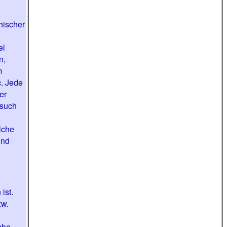
phischer
el
n,
m
c. Jede
er
 such
lche
und
ist.
zw.
che