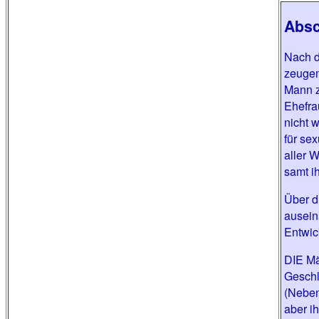
Absc
Nach d
zeugen
Mann z
Ehefra
nicht 
für se
aller 
samt i
Über d
ausein
Entwic
DIE Mä
Geschl
(Neben
aber i