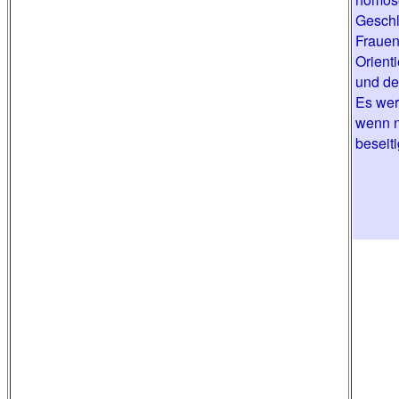
Geschl
Frauen
Orient
und de
Es wer
wenn n
beseiti