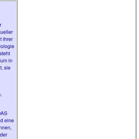
r
ueller
 ihrer
iologie
steht
rum in
, sie
,
 DAS
nd eine
nnen,
 der