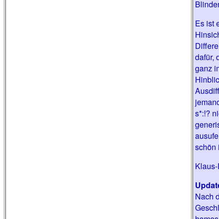
Blinde
Es ist 
Hinsic
Differ
dafür,
ganz i
Hinbli
Ausdif
jemand
s*:!? 
generi
ausufe
schön 
Klaus-
Updat
Nach d
Geschl
homose