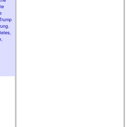
ie
e
 Trump
rung.
ieles,
e,