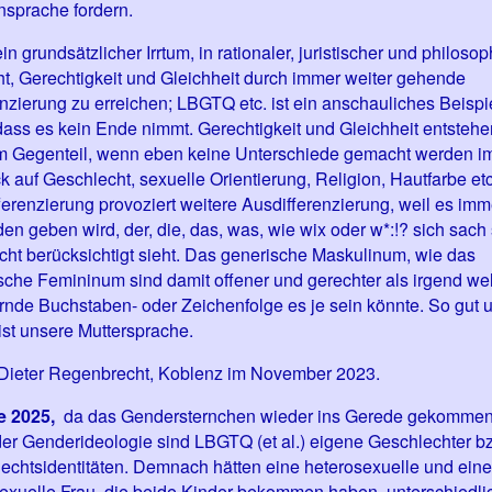
nsprache fordern.
ein grundsätzlicher Irrtum, in rationaler, juristischer und philoso
ht, Gerechtigkeit und Gleichheit durch immer weiter gehende
enzierung zu erreichen; LBGTQ etc. ist ein anschauliches Beispi
 dass es kein Ende nimmt. Gerechtigkeit und Gleichheit entstehe
m Gegenteil, wenn eben keine Unterschiede gemacht werden i
ck auf Geschlecht, sexuelle Orientierung, Religion, Hautfarbe et
ferenzierung provoziert weitere Ausdifferenzierung, weil es imm
en geben wird, der, die, das, was, wie wix oder w*:!? sich sach
nicht berücksichtigt sieht. Das generische Maskulinum, wie das
sche Femininum sind damit offener und gerechter als irgend we
rnde Buchstaben- oder Zeichenfolge es je sein könnte. So gut 
ist unsere Muttersprache.
Dieter Regenbrecht, Koblenz im November 2023.
e 2025,
da das Gendersternchen wieder ins Gerede gekommen 
er Genderideologie sind LBGTQ (et al.) eigene Geschlechter b
echtsidentitäten. Demnach hätten eine heterosexuelle und eine
xuelle Frau, die beide Kinder bekommen haben, unterschiedli