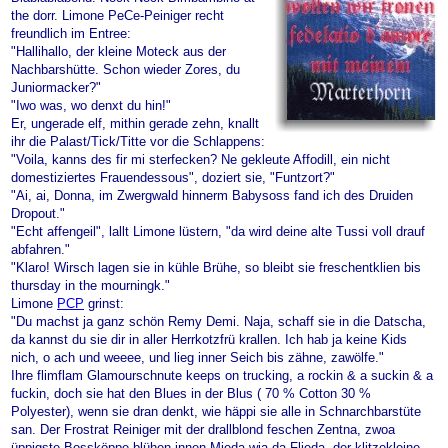
the dorr. Limone PeCe-Peiniger recht
freundlich im Entree:
"Hallihallo, der kleine Moteck aus der
Nachbarshütte. Schon wieder Zores, du
Juniormacker?"
"Iwo was, wo denxt du hin!"
Er, ungerade elf, mithin gerade zehn, knallt
ihr die Palast/Tick/Titte vor die Schlappens:
"Voila, kanns des fir mi sterfecken? Ne gekleute Affodill, ein nicht
domestiziertes Frauendessous", doziert sie, "Funtzort?"
"Ai, ai, Donna, im Zwergwald hinnerm Babysoss fand ich des Druiden
Dropout."
"Echt affengeil", lallt Limone lüstern, "da wird deine alte Tussi voll drauf
abfahren."
"Klaro! Wirsch lagen sie in kühle Brühe, so bleibt sie freschentklien bis
thursday in the mourningk."
Limone
PCP
grinst:
"Du machst ja ganz schön Remy Demi. Naja, schaff sie in die Datscha,
da kannst du sie dir in aller Herrkotzfrü krallen. Ich hab ja keine Kids
nich, o ach und weeee, und lieg inner Seich bis zähne, zawölfe."
Ihre flimflam Glamourschnute keeps on trucking, a rockin & a suckin & a
fuckin, doch sie hat den Blues in der Blus ( 70 % Cotton 30 %
Polyester), wenn sie dran denkt, wie häppi sie alle in Schnarchbarstüte
san. Der Frostrat Reiniger mit der drallblond feschen Zentna, zwoa
üppigste Bossköppe blühen innen Mieda wia da Flieda, der klitzekleine