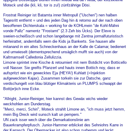
Moteck und die (kli, kli, tor is zu!) zünfzährige Dösi.
Frostrat Reiniger ist Batamta inner Metropull ("Uschen") nen halben
Tagesritt entfernt = und des jeden Dag hin & retorno auf der nach oben
besoffenen Dichterskala = working for de KOHLmein "de Kohl-Mähni
vonde Pallz" namentz "Frostamt" (2.3 Zeh bis Ücks). Der Eleve is
sweien-scheißisch und schon langebange mit Zentna jormalfuturistisch
herfeirattet, andernfalls wern die Kids ja Bankerts. Sie hausen alle
mitanand in ein altes Schneckenhaus an der Kalle de Calamar, bedienert
und umwieselt (dementsprechend unsäglich mufft sie auch) von der
Kaltmamsell Calledonia Zellulizzia.
Limone sprintet inne Kische & retourniert mit nem Botdicht von Botticello
voll Nasser. Sie greifts Pfanzerl und hauts innen Bottich noy, dass er
aufspritzt wie ein gewecktes Eja (HEYA!) Kuhlatt (=Injektion
aufgeweckten Kajax). Zusammen torkeln sie zur Datsche, ganz
verdschungelt von blau blütiger Klimakteris un PLUMPS schwappt der
Bott(er)ich inne Ecke.
"Allright, Junior-Reiniger, hier kannst des Gewäx wichs wieder
weckhohlen am Dunderstag.
"Merci, merci, Schiri", Moteck strahlt Limone an, "ich muss jetzt hemm,
mein Big Dreck wird sunsch kalt un pempers."
UN zack isser wech über die Demarkationslinie am
Bauerkrampferpfusch. Junior-Hammer erblicket des Sehniohrs Karre in
der Karrasch. Der Obermacker ist also schon zurhemm und leckt