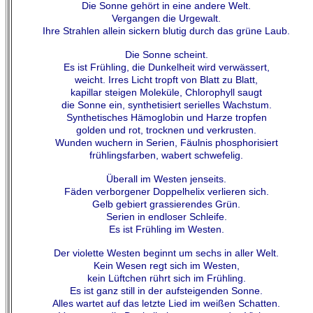
Die Sonne gehört in eine andere Welt.
Vergangen die Urgewalt.
Ihre Strahlen allein sickern blutig durch das grüne Laub.
Die Sonne scheint.
Es ist Frühling, die Dunkelheit wird verwässert,
weicht. Irres Licht tropft von Blatt zu Blatt,
kapillar steigen Moleküle, Chlorophyll saugt
die Sonne ein, synthetisiert serielles Wachstum.
Synthetisches Hämoglobin und Harze tropfen
golden und rot, trocknen und verkrusten.
Wunden wuchern in Serien, Fäulnis phosphorisiert
frühlingsfarben, wabert schwefelig.
Überall im Westen jenseits.
Fäden verborgener Doppelhelix verlieren sich.
Gelb gebiert grassierendes Grün.
Serien in endloser Schleife.
Es ist Frühling im Westen.
Der violette Westen beginnt um sechs in aller Welt.
Kein Wesen regt sich im Westen,
kein Lüftchen rührt sich im Frühling.
Es ist ganz still in der aufsteigenden Sonne.
Alles wartet auf das letzte Lied im weißen Schatten.