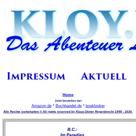
Home
Jetzt bestellen bei
Amazon.de
*
Buchhandel.de
*
booklooker
Alle Rechte vorbehalten © All rights reserved by Klaus-Dieter Regenbrecht 1998 - 2026
B.C.:
Im Paradies