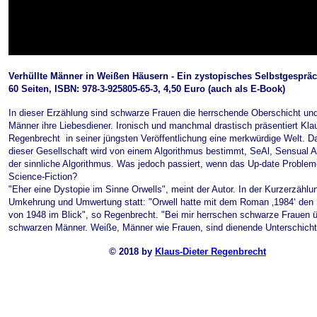
Verhüllte Männer in Weißen Häusern
- Ein zystopisches Selbstgesprä
60 Seiten, ISBN: 978-3-925805-65-3, 4,50 Euro (auch als E-Book)
In dieser Erzählung sind schwarze Frauen die herrschende Oberschicht un
Männer ihre Liebesdiener. Ironisch und manchmal drastisch präsentiert Kla
Regenbrecht in seiner jüngsten Veröffentlichung eine merkwürdige Welt. D
dieser Gesellschaft wird von einem Algorithmus bestimmt, SeAl, Sensual A
der sinnliche Algorithmus. Was jedoch passiert, wenn das Up-date Problem
Science-Fiction?
"Eher eine Dystopie im Sinne Orwells", meint der Autor. In der Kurzerzählun
Umkehrung und Umwertung statt: "Orwell hatte mit dem Roman ‚1984‘ den 
von 1948 im Blick", so Regenbrecht. "Bei mir herrschen schwarze Frauen ü
schwarzen Männer. Weiße, Männer wie Frauen, sind dienende Unterschich
©
2018 by
Klaus-Dieter Regenbrecht