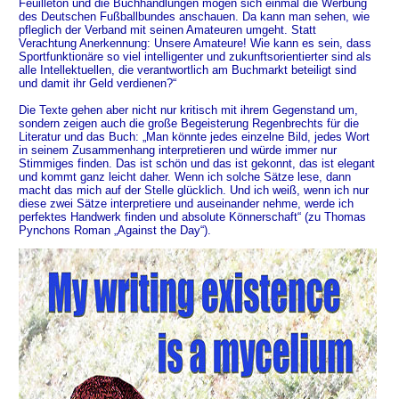
Feuilleton und die Buchhandlungen mögen sich einmal die Werbung
des Deutschen Fußballbundes anschauen. Da kann man sehen, wie
pfleglich der Verband mit seinen Amateuren umgeht. Statt
Verachtung Anerkennung: Unsere Amateure! Wie kann es sein, dass
Sportfunktionäre so viel intelligenter und zukunftsorientierter sind als
alle Intellektuellen, die verantwortlich am Buchmarkt beteiligt sind
und damit ihr Geld verdienen?“
Die Texte gehen aber nicht nur kritisch mit ihrem Gegenstand um,
sondern zeigen auch die große Begeisterung Regenbrechts für die
Literatur und das Buch: „Man könnte jedes einzelne Bild, jedes Wort
in seinem Zusammenhang interpretieren und würde immer nur
Stimmiges finden. Das ist schön und das ist gekonnt, das ist elegant
und kommt ganz leicht daher. Wenn ich solche Sätze lese, dann
macht das mich auf der Stelle glücklich. Und ich weiß, wenn ich nur
diese zwei Sätze interpretiere und auseinander nehme, werde ich
perfektes Handwerk finden und absolute Könnerschaft“ (zu Thomas
Pynchons Roman „Against the Day“).