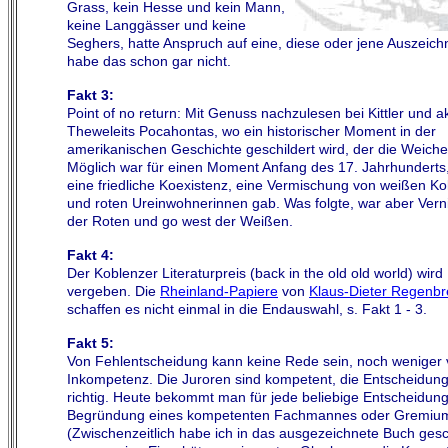
Grass, kein Hesse und kein Mann,
keine Langgässer und keine
Seghers, hatte Anspruch auf eine, diese oder jene Auszeich
habe das schon gar nicht.
Fakt 3:
Point of no return: Mit Genuss nachzulesen bei Kittler und ak
Theweleits Pocahontas, wo ein historischer Moment in der
amerikanischen Geschichte geschildert wird, der die Weichen
Möglich war für einen Moment Anfang des 17. Jahrhunderts
eine friedliche Koexistenz, eine Vermischung von weißen Ko
und roten Ureinwohnerinnen gab. Was folgte, war aber Vern
der Roten und go west der Weißen.
Fakt 4:
Der Koblenzer Literaturpreis (back in the old old world) wird
vergeben. Die
Rheinland-Papiere
von
Klaus-Dieter Regenbr
schaffen es nicht einmal in die Endauswahl, s. Fakt 1 - 3.
Fakt 5:
Von Fehlentscheidung kann keine Rede sein, noch weniger
Inkompetenz. Die Juroren sind kompetent, die Entscheidung 
richtig. Heute bekommt man für jede beliebige Entscheidung
Begründung eines kompetenten Fachmannes oder Gremiu
(Zwischenzeitlich habe ich in das ausgezeichnete Buch ges